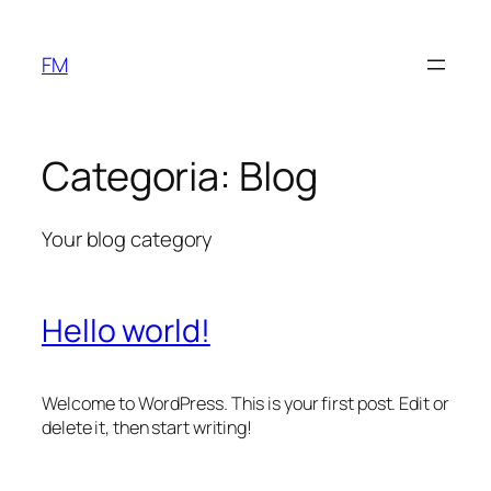
Pular
para
FM
o
conteúdo
Categoria:
Blog
Your blog category
Hello world!
Welcome to WordPress. This is your first post. Edit or
delete it, then start writing!